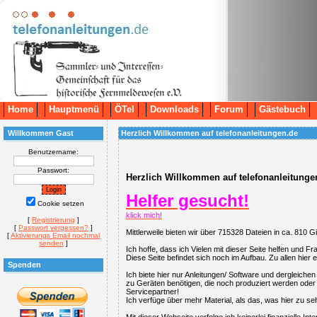
Home
Hauptmenü
ÖTel
Downloads
Forum
Gästebuch
Willkommen Gast
Herzlich Willkommen auf telefonanleitungen.de
Benutzername:
Passwort:
Herzlich Willkommen auf telefonanleitungen
Helfer gesucht!
Cookie setzen
klick mich!
[
Registrierung
]
[
Passwort vergessen?
]
Mittlerweile bieten wir über 715328 Dateien in ca. 810 G
[
Aktivierungs Email nochmal
senden
]
Ich hoffe, dass ich Vielen mit dieser Seite helfen und
Diese Seite befindet sich noch im Aufbau. Zu allen hie
Spenden
Ich biete hier nur Anleitungen/ Software und dergleiche
zu Geräten benötigen, die noch produziert werden oder s
Servicepartner!
Ich verfüge über mehr Material, als das, was hier zu se