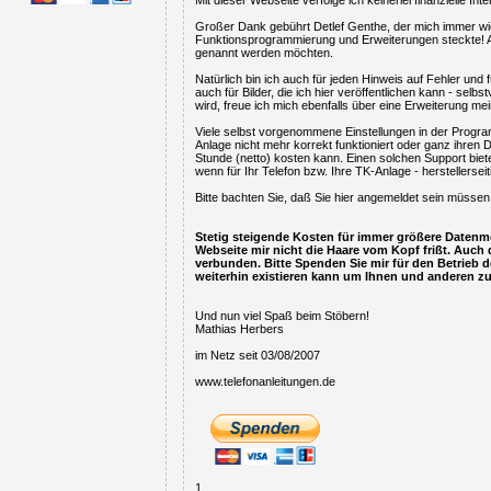
Mit dieser Webseite verfolge ich keinerlei finanzielle Int
Großer Dank gebührt Detlef Genthe, der mich immer wieder
Funktionsprogrammierung und Erweiterungen steckte! Abe
genannt werden möchten.
Natürlich bin ich auch für jeden Hinweis auf Fehler und
auch für Bilder, die ich hier veröffentlichen kann - se
wird, freue ich mich ebenfalls über eine Erweiterung m
Viele selbst vorgenommene Einstellungen in der Progra
Anlage nicht mehr korrekt funktioniert oder ganz ihren D
Stunde (netto) kosten kann. Einen solchen Support biete 
wenn für Ihr Telefon bzw. Ihre TK-Anlage - herstellerse
Bitte bachten Sie, daß Sie hier angemeldet sein müssen
Stetig steigende Kosten für immer größere Daten
Webseite mir nicht die Haare vom Kopf frißt. Auc
verbunden. Bitte Spenden Sie mir für den Betrieb de
weiterhin existieren kann um Ihnen und anderen zu
Und nun viel Spaß beim Stöbern!
Mathias Herbers
im Netz seit 03/08/2007
www.telefonanleitungen.de
1