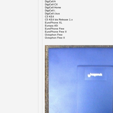
DigiCell A
DigiCell CX
DigiCell Home
DigiCell i.
DigiCell i.bus
C3 KE4
C5 KE4 bis Release 1.x
EuroPhone XL
Europa 40i
EuroPhone Free
EuroPhone Free II
Octophon Free
Octophon Free II