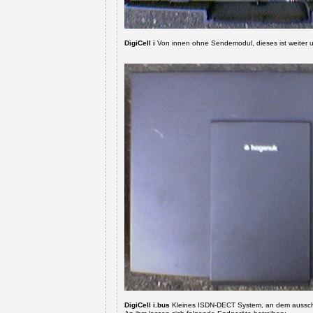
DigiCell i
Von innen ohne Sendemodul, dieses ist weiter u
DigiCell i.bus
Kleines ISDN-DECT System, an dem ausschl