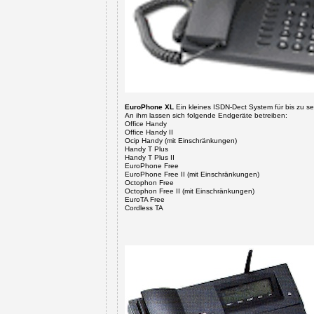
EuroPhone XL
Ein kleines ISDN-Dect System für bis zu s
An ihm lassen sich folgende Endgeräte betreiben:
Office Handy
Office Handy II
Ocip Handy
(mit Einschränkungen)
Handy T Plus
Handy T Plus II
EuroPhone Free
EuroPhone Free II (mit Einschränkungen)
Octophon Free
Octophon Free II
(mit Einschränkungen)
EuroTA Free
Cordless TA