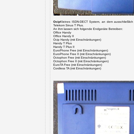
Ocip
Kleines ISDN-DECT System, an dem ausschließlich 
Telekom Sinus T Plus.
An ihm lassen sich folgende Endgeräte Betreiben:
Office Handy
Office Handy II
Ocip Handy
(mit Einschränkungen)
Handy T Plus
Handy T Plus II
EuroPhone Free
(mit Einschränkungen)
EuroPhone Free II (mit Einschränkungen)
Octophon Free
(mit Einschränkungen)
Octophon Free II
(mit Einschränkungen)
EuroTA Free
(mit Einschränkungen)
Cordless TA
(mit Einschränkungen)