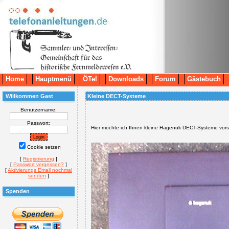
Home
Hauptmenü
ÖTel
Downloads
Forum
Gästebuch
Willkommen Gast
Kleine DECT-Systeme
Benutzername:
Passwort:
Hier möchte ich Ihnen kleine Hagenuk DECT-Systeme vorst
Cookie setzen
[
Registrierung
]
[
Passwort vergessen?
]
[
Aktivierungs Email nochmal
senden
]
Spenden