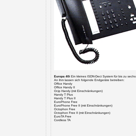
Europa 40i
Ein kleines ISDN-Dect System für bis zu sech
An ihm lassen sich folgende Endgeräte betreiben:
Office Handy
Office Handy II
Ocip Handy
(mit Einschränkungen)
Handy T Plus
Handy T Plus II
EuroPhone Free
EuroPhone Free II (mit Einschränkungen)
Octophon Free
Octophon Free II
(mit Einschränkungen)
EuroTA Free
Cordless TA