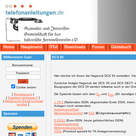
Home
Hauptmenü
ÖTel
Downloads
Forum
Gästebuch
Willkommen Gast
DCS 50
Benutzername:
Passwort:
Hier möchte ich Ihnen die Hagenuk DCS 50 vorstellen.
Vie
Zunächst fertigte Hagenuk die DCS 50 und DCS DECT, 
Baugruppen der DCS 50 werden teilweise auch in der O
Cookie setzen
Die Systeme lassen sich über
S
-
und
S
-
(30- kanaliger 
[
Registrierung
]
0
2M
[
Passwort vergessen?
]
[
Aktivierungs Email nochmal
1 TR 6
(Nationales ISDN, abgeschaltet Ende 2006, intern 
senden
]
Anlagen noch verwendet):
Anlagenanschluß
Mehrgeräteanschluß
mit
EAZ
(
E
ndgeräte
a
uswahl
z
iffer)
Spenden
E-DSS1
(Euro-ISDN, heute gebräuchliches ISDN)
Anlagenanschluß
Mehrgeräteanschluß
QSIG
(Protokoll speziell für TK-Anlagenvernetzung)