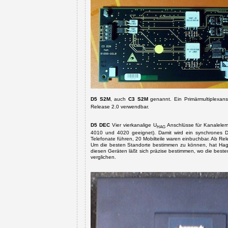
D5 S2M
, auch
C3 S2M
genannt. Ein Primärmultiplexans
Release 2.0 verwendbar.
D5 DEC
Vier vierkanalige U
Anschlüsse für Kanalele
HAG
4010 und 4020 geeignet). Damit wird ein synchrones DE
Telefonate führen, 20 Mobilteile waren einbuchbar.
Ab Rel
Um die besten Standorte bestimmen zu können, hat Hagenu
diesen Geräten läßt sich präzise bestimmen, wo die beste
verglichen.