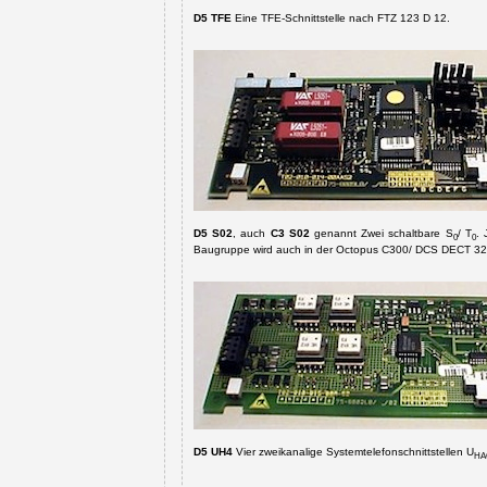
D5 TFE
Eine TFE-Schnittstelle nach FTZ 123 D 12.
D5 S02
, auch
C3 S02
genannt
Zwei schaltbare S
/ T
.
0
0
Baugruppe
wird auch in der Octopus C300/ DCS DECT 32
D5 UH4
Vier zweikanalige Systemtelefonschnittstellen U
HA