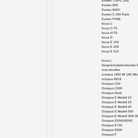
Eumex 724PC DSL
Eumex 800
Eumex 800V
Eumex C 200 Pack
Eumex FVM1
focus C
focus C-TS
focus H-TS
focus D
focus E 103
focus E 206
focus E 412
focus L
Gesprächsdatendrucker
octo-doorline
octopus 180i/ M/ 180 Mic
octopus 8818
Octopus C20
Octopus C300
Octopus Desk
Octopus E Modell 10
Octopus E Modell 20
Octopus E Modell 30
Octopus E Modell 300
Octopus E Modell 300/ 8
Octopus E5000/8000
Octopus E730
Octopus E930
Octopus F