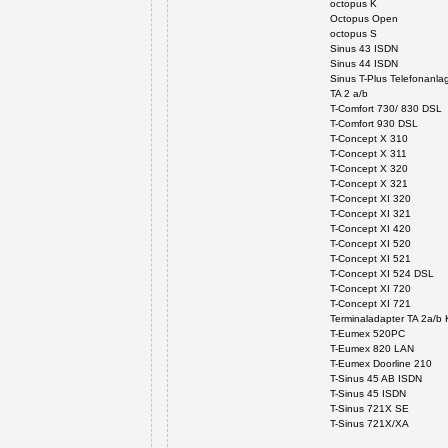
octopus K
Octopus Open
octopus S
Sinus 43 ISDN
Sinus 44 ISDN
Sinus T-Plus Telefonanla
TA 2 a/b
T-Comfort 730/ 830 DSL
T-Comfort 930 DSL
T-Concept X 310
T-Concept X 311
T-Concept X 320
T-Concept X 321
T-Concept XI 320
T-Concept XI 321
T-Concept XI 420
T-Concept XI 520
T-Concept XI 521
T-Concept XI 524 DSL
T-Concept XI 720
T-Concept XI 721
Terminaladapter TA 2a/b 
T-Eumex 520PC
T-Eumex 820 LAN
T-Eumex Doorline 210
T-Sinus 45 AB ISDN
T-Sinus 45 ISDN
T-Sinus 721X SE
T-Sinus 721X/XA