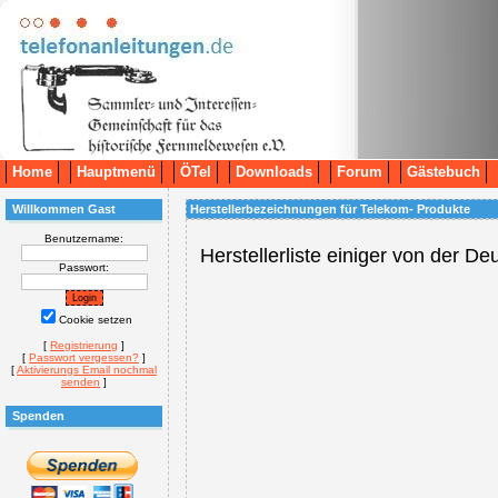
Home
Hauptmenü
ÖTel
Downloads
Forum
Gästebuch
Willkommen Gast
Herstellerbezeichnungen für Telekom- Produkte
Benutzername:
Herstellerliste einiger von der 
Passwort:
Cookie setzen
[
Registrierung
]
[
Passwort vergessen?
]
[
Aktivierungs Email nochmal
senden
]
Spenden