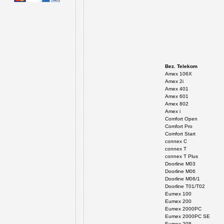
Bez. Telekom
Amex 106X
Amex 2i
Amex 401
Amex 601
Amex 802
Amex i
Comfort Open
Comfort Pro
Comfort Start
connex C
connex T
connex T Plus
Doorline M03
Doorline M06
Doorline M06/1
Doorline T01/T02
Eumex 100
Eumex 200
Eumex 2000PC
Eumex 2000PC SE
Eumex 208