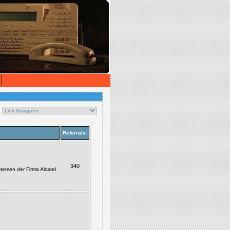
Referrals:
340
stemen der Firma Alcatel