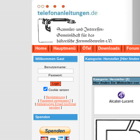
Home
Hauptmenü
ÖTel
Downloads
Forum
Willkommen Gast
Kategorie: Hersteller
[Hier finde
Benutzername:
Passwort:
Kategorie: Hersteller (
2
)
Hier finden Sie Webseiten von
Cookie setzen
[
Registrierung
]
[
Passwort vergessen?
]
[
Aktivierungs Email nochmal
senden
]
Spenden