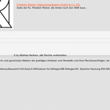
Friedrich Reiner Telekommunikation GmbH & Co. KG
Seite der Fa. Friedrich Reiner, die immer noch den W48 baut...
© by Mathias Herbers, alle Rechte vorbehalten
nd geschützte Marken der jeweiligen Anbieter und Hersteller und ihrer Rechtsnachfolger; sie di
eitenaufbauzeit:0.0413sek,0.0091davon für AbfragenDB Abfragen26. Speicher Nutzung:950,68