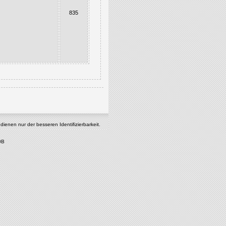
835
enen nur der besseren Identifizierbarkeit.
0B