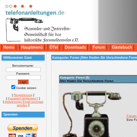
Home
Hauptmenü
ÖTel
Downloads
Forum
Gästebuch
Willkommen Gast
Kategorie: Foren
[Hier finden Sie Verschiedene Fore
Benutzername:
Passwort:
Kategorie: Foren (
9
)
Hier finden Sie Verschiedene Foren.
Cookie setzen
[
Registrierung
]
[
Passwort vergessen?
]
[
Aktivierungs Email nochmal
senden
]
Spenden
Forum 
Eine Fo