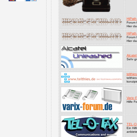
HiPath
Forum 
Hier da
HiPath
Forum 
Hier d
Alcate
Sehr gr
telth
telthie
konzipi
Varix-
Hilfe 
TEL-O
Ein Hil
anbiete