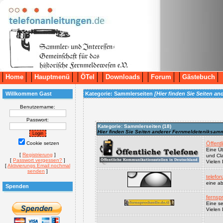
Home
Hauptmenü
ÖTel
Downloads
Forum
Gästebuch
Willkommen Gast
Kategorie: Sammlerseiten
[Hier finden Sie Seiten a
Benutzername:
Passwort:
Kategorie: Sammlerseiten (
18
)
Hier finden Sie Seiten anderer Fernmeldeteniksam
Cookie setzen
Öffentl
Eine Üb
[
Registrierung
]
und Cl
[
Passwort vergessen?
]
Vielen 
[
Aktivierungs Email nochmal
senden
]
telefonz
eine ab
Spenden
fernspr
Eine s
Vielen 