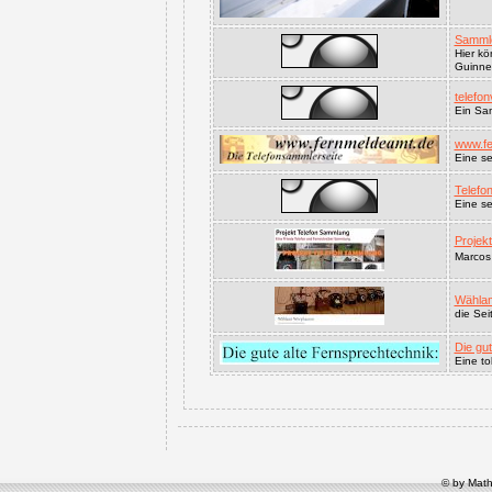
Sammle
Hier kö
Guinne
telefon
Ein Sa
www.fe
Eine se
Telefon
Eine se
Projek
Marcos 
Wählam
die Se
Die gu
Eine to
© by Math