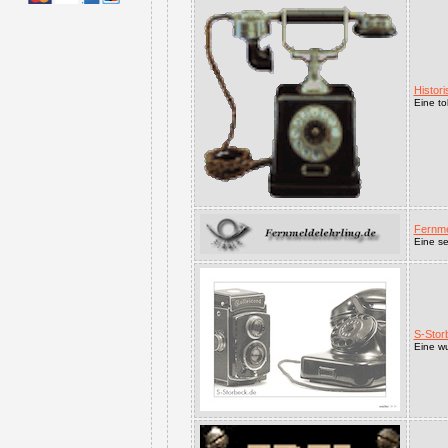
Histor
Eine to
Fernme
Eine se
S-Stor
Eine wu