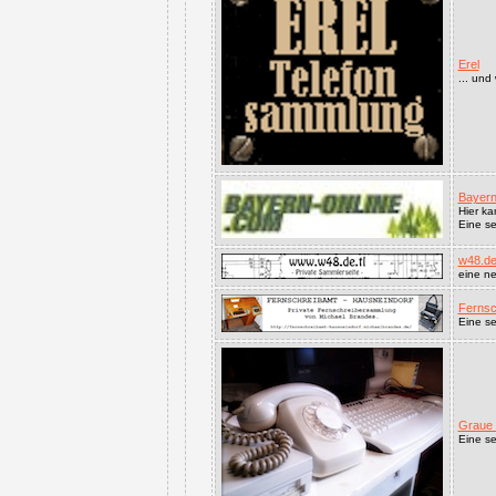
Erel
... und
Bayern
Hier ka
Eine se
w48.de.
eine ne
Fernsc
Eine s
Graue 
Eine se