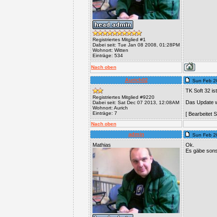
Registriertes Mitglied #1
Dabei seit: Tue Jan 08 2008, 01:28PM
Wohnort: Witten
Einträge: 534
Nach oben
Aurich02
Sun Feb 2
TK Soft 32 is
Registriertes Mitglied #9220
Das Update wa
Dabei seit: Sat Dec 07 2013, 12:08AM
Wohnort: Aurich
Einträge: 7
[ Bearbeitet
Nach oben
admin
Sun Feb 2
Mathias
Ok.
Es gäbe son