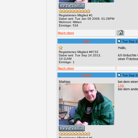
Registriertes Mitglied #1
Dabei seit: Tue Jan 08 2008, 01:28PM
Wohnort: Witten
Einträge: 534
Nach oben
xpro
Tue Sep 2
Hallo,
Registriertes Mitglied #8733
ich bräuchte 
Dabei seit: Tue Sep 24 2013,
10:11AM
einer Fritzbo
Einträge: 1
Nach oben
admin
Tue Sep 2
Mathias
bei dem einen
Link
bei dem ander
Registriertes Mitglied #1