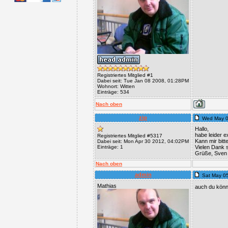
Registriertes Mitglied #1
Dabei seit: Tue Jan 08 2008, 01:28PM
Wohnort: Witten
Einträge: 534
Nach oben
zip
Wed May 0
Hallo,
habe leider e
Registriertes Mitglied #5317
Kann mir bitt
Dabei seit: Mon Apr 30 2012, 04:02PM
Einträge: 1
Vielen Dank 
Grüße, Sven
Nach oben
admin
Sat May 0
Mathias
auch du könn