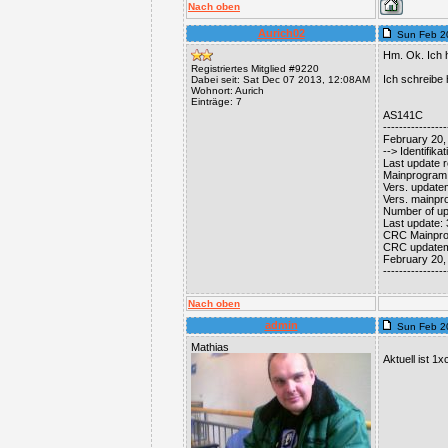
Nach oben
Aurich02
Sun Feb 2
Hm. Ok. Ich 
Registriertes Mitglied #9220
Ich schreibe 
Dabei seit: Sat Dec 07 2013, 12:08AM
Wohnort: Aurich
Einträge: 7
AS141C
----------------
February 20,
--> Identifika
Last update r
Mainprogram:
Vers. update
Vers. mainpr
Number of up
Last update:
CRC Mainpro
CRC updatem
February 20,
----------------
Nach oben
admin
Sun Feb 2
Mathias
Aktuell ist 1