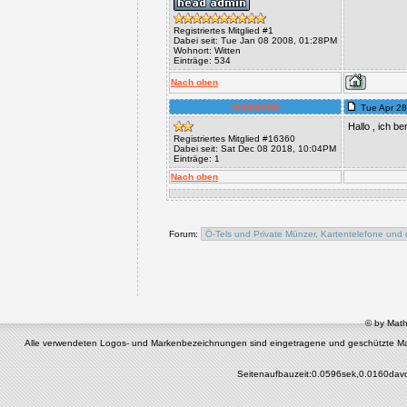
Registriertes Mitglied #1
Dabei seit: Tue Jan 08 2008, 01:28PM
Wohnort: Witten
Einträge: 534
Nach oben
malparido
Tue Apr 28
Hallo , ich b
Registriertes Mitglied #16360
Dabei seit: Sat Dec 08 2018, 10:04PM
Einträge: 1
Nach oben
Forum:
© by Math
Alle verwendeten Logos- und Markenbezeichnungen sind eingetragene und geschützte Marken 
Seitenaufbauzeit:0.0596sek,0.0160dav