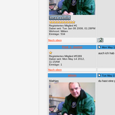
Registriertes Mitglied #1
Dabei seit: Tue Jan 08 2008, 01:28PM
Wohnort: Witten
Einträge: 534
Nach oben
Fred_v_Jupiter
Mon May 1
auch ich hab
Registriertes Mitglied #5389
Dabei seit: Mon May 14 2012,
11:15AM
Einträge: 1
Nach oben
admin
Tue May 1
Mathias
du hast eine p