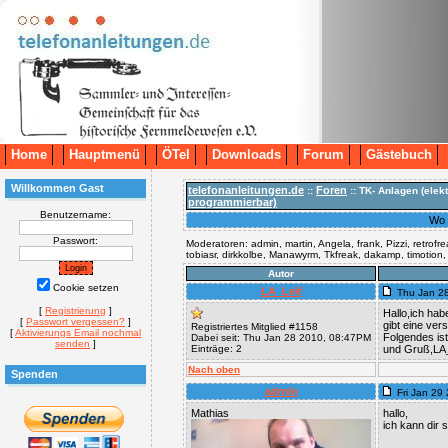
Home
Hauptmenü
ÖTel
Downloads
Forum
Gästebuch
Willkommen Gast
telefonanleitungen.de
Foren
::
:: TK- Anlagen (elek
programmierbar)
Benutzername:
Wo 
Passwort:
Moderatoren: admin, martin, Angela, frank, Pizzi, retrofr
tobiasr, dirkkolbe, Manawyrm, Tkfreak, dakamp, timotion
Autor
Cookie setzen
LA_Leif
Thu Jan 2
[
Registrierung
]
Hallo,ich ha
[
Passwort vergessen?
]
gibt eine ver
Registriertes Mitglied #1158
[
Aktivierungs Email nochmal
Folgendes is
Dabei seit: Thu Jan 28 2010, 08:47PM
senden
]
Einträge: 2
und Gruß,LA_
Nach oben
Spenden
admin
Fri Jan 29
Mathias
hallo,
ich kann dir 