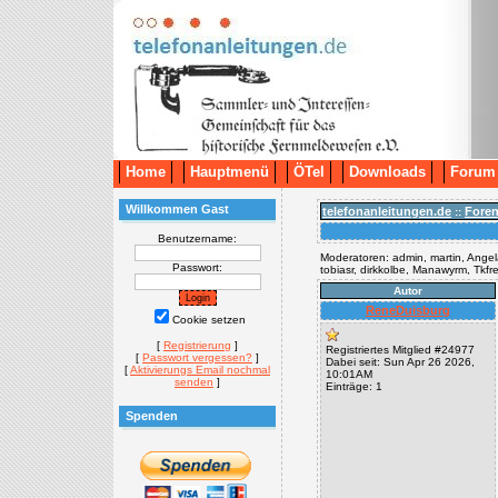
Home
Hauptmenü
ÖTel
Downloads
Forum
Willkommen Gast
telefonanleitungen.de
Fore
::
Benutzername:
Moderatoren: admin, martin, Angela
Passwort:
tobiasr, dirkkolbe, Manawyrm, Tkf
Autor
ReneDuisburg
Cookie setzen
[
Registrierung
]
Registriertes Mitglied #24977
[
Passwort vergessen?
]
Dabei seit: Sun Apr 26 2026,
[
Aktivierungs Email nochmal
10:01AM
senden
]
Einträge: 1
Spenden