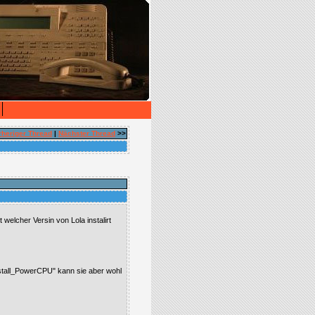
rheriger Thread
|
Nächster Thread
>>
welcher Versin von Lola instalirt
install_PowerCPU" kann sie aber wohl