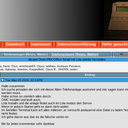
Gästebuch
Impressum
Datenschutzerklärung
Helfer gesucht
n
Telefonanlagen (Relais, Wähler)
<<
Vo
:: Telefonanlagen (Relais, Wähler) ::
Alcatel Omni PBX Office Small mit Lola wieder herstellen
, frank, Pizzi, retrofreak83, Claus, telthies, Andreas Panskus,
reak, dakamp, timotion, Koppelfeld, Claus B., SKERN, wolen
Eintrag
Tue May 05 2026, 02:13PM
Hallo zusammen
Ich suche jemaden der sich mit dieser Alten Telefonanlage auskennt und mis sagen kann mit 
werden muss.
Habe schon so ziemlich alles durch.
OMC Instalirt und leuft auch,
Lola Instalirt und die anlage findet auch im Lola modus den Server.
Wenn er jedoch Startet geht es dann nicht weiter.
Im Seriellen Terminal kann ich alles mitlesen ,er versucht andauernd eine Datei zu laden "
nicht finden.
Ich gehe davon aus das es die falsche verion ist.
Bin für jeden kommentar sehr dankbar