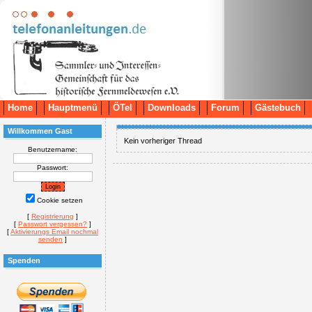
Home
Hauptmenü
ÖTel
Downloads
Forum
Gästebuch
Willkommen Gast
Kein vorheriger Thread
Benutzername:
Passwort:
Cookie setzen
[
Registrierung
]
[
Passwort vergessen?
]
[
Aktivierungs Email nochmal
senden
]
Spenden