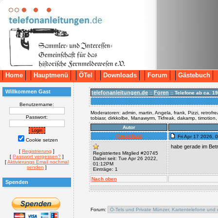
Home
Hauptmenü
ÖTel
Downloads
Forum
Gästebuch
Willkommen Gast
telefonanleitungen.de
Foren
::
:: Telefone ab ca. 19
Benutzername:
Moderatoren: admin, martin, Angela, frank, Pizzi, retrofr
Passwort:
tobiasr, dirkkolbe, Manawyrm, Tkfreak, dakamp, timotion
Autor
Qwaxlhaxl
Fri Apr 17 2026,
Cookie setzen
habe gerade im Betr
[
Registrierung
]
Registriertes Mitglied #20745
[
Passwort vergessen?
]
Dabei seit: Tue Apr 26 2022,
[
Aktivierungs Email nochmal
01:12PM
senden
]
Einträge: 1
Nach oben
Spenden
Forum: