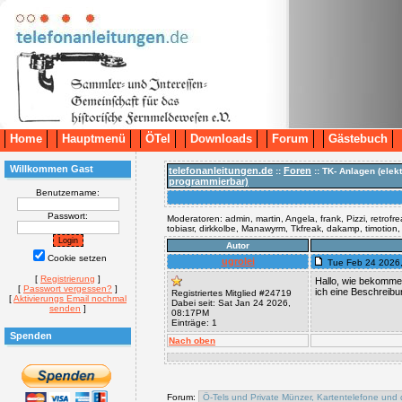
Home
Hauptmenü
ÖTel
Downloads
Forum
Gästebuch
Willkommen Gast
telefonanleitungen.de
Foren
::
:: TK- Anlagen (elek
programmierbar)
Benutzername:
Passwort:
Moderatoren: admin, martin, Angela, frank, Pizzi, retrofr
tobiasr, dirkkolbe, Manawyrm, Tkfreak, dakamp, timotion
Autor
Cookie setzen
ugrolei
Tue Feb 24 2026
[
Registrierung
]
Hallo, wie bekomme
[
Passwort vergessen?
]
ich eine Beschreib
Registriertes Mitglied #24719
[
Aktivierungs Email nochmal
Dabei seit: Sat Jan 24 2026,
senden
]
08:17PM
Einträge: 1
Spenden
Nach oben
Forum: