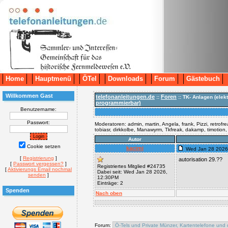
Home
Hauptmenü
ÖTel
Downloads
Forum
Gästebuch
Willkommen Gast
telefonanleitungen.de
Foren
::
:: TK- Anlagen (elek
programmierbar)
Benutzername:
Passwort:
Moderatoren: admin, martin, Angela, frank, Pizzi, retrofr
tobiasr, dirkkolbe, Manawyrm, Tkfreak, dakamp, timotion
Autor
Cookie setzen
kacimi
Wed Jan 28 2026
[
Registrierung
]
autorisation 29.??
[
Passwort vergessen?
]
Registriertes Mitglied #24735
[
Aktivierungs Email nochmal
Dabei seit: Wed Jan 28 2026,
senden
]
12:30PM
Einträge: 2
Spenden
Nach oben
Forum: