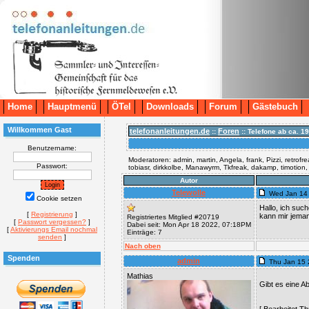
Home
Hauptmenü
ÖTel
Downloads
Forum
Gästebuch
Willkommen Gast
telefonanleitungen.de
Foren
::
:: Telefone ab ca. 19
Benutzername:
Moderatoren: admin, martin, Angela, frank, Pizzi, retrofr
Passwort:
tobiasr, dirkkolbe, Manawyrm, Tkfreak, dakamp, timotion
Autor
Telewolle
Wed Jan 14 
Cookie setzen
Hallo, ich such
[
Registrierung
]
kann mir jeman
Registriertes Mitglied #20719
[
Passwort vergessen?
]
Dabei seit: Mon Apr 18 2022, 07:18PM
[
Aktivierungs Email nochmal
Einträge: 7
senden
]
Nach oben
Spenden
admin
Thu Jan 15 
Mathias
Gibt es eine A