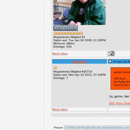
Registriertes Mitglied #1
Dabei seit: Tue Jan 08 2008, 01:28PM
Wohnort: Witten
Einträge: 534
Nach oben
Telewolle
Fri Jan 16 
Registriertes Mitglied #20719
admin schri
Dabei seit: Mon Apr 18 2022, 07:18PM
Einträge: 7
Voll doof.
Ich habe lei
Kannst Du vi
Ja, gerne, hie
Bild: https://
Nach oben
Forum: