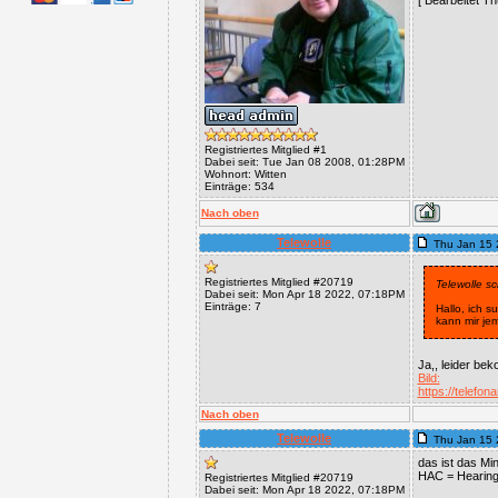
[ Bearbeitet T
Registriertes Mitglied #1
Dabei seit: Tue Jan 08 2008, 01:28PM
Wohnort: Witten
Einträge: 534
Nach oben
Telewolle
Thu Jan 15 
Registriertes Mitglied #20719
Telewolle sc
Dabei seit: Mon Apr 18 2022, 07:18PM
Einträge: 7
Hallo, ich s
kann mir je
Ja,, leider be
Bild:
https://telef
Nach oben
Telewolle
Thu Jan 15 
das ist das Mi
HAC = Hearing 
Registriertes Mitglied #20719
Dabei seit: Mon Apr 18 2022, 07:18PM