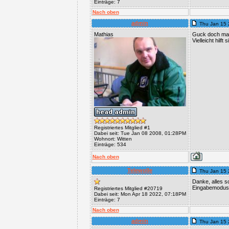
Einträge: 7
Nach oben
admin
Thu Jan 15 
Mathias
Guck doch mal 
Vielleicht hilft
Registriertes Mitglied #1
Dabei seit: Tue Jan 08 2008, 01:28PM
Wohnort: Witten
Einträge: 534
Nach oben
Telewolle
Thu Jan 15 
Danke, alles s
Eingabemodus
Registriertes Mitglied #20719
Dabei seit: Mon Apr 18 2022, 07:18PM
Einträge: 7
Nach oben
admin
Thu Jan 15 