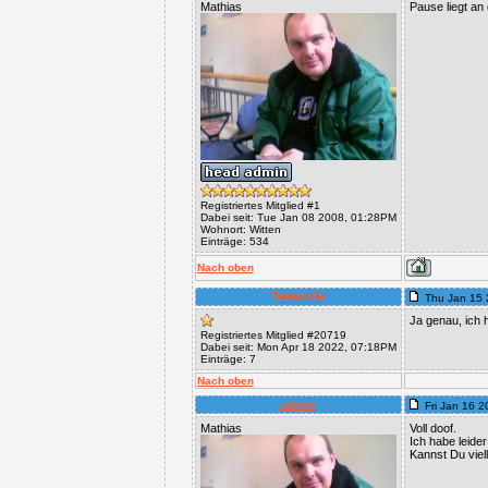
Mathias
Pause liegt an
Registriertes Mitglied #1
Dabei seit: Tue Jan 08 2008, 01:28PM
Wohnort: Witten
Einträge: 534
Nach oben
Telewolle
Thu Jan 15 
Ja genau, ich 
Registriertes Mitglied #20719
Dabei seit: Mon Apr 18 2022, 07:18PM
Einträge: 7
Nach oben
admin
Fri Jan 16 
Mathias
Voll doof.
Ich habe leider
Kannst Du viell