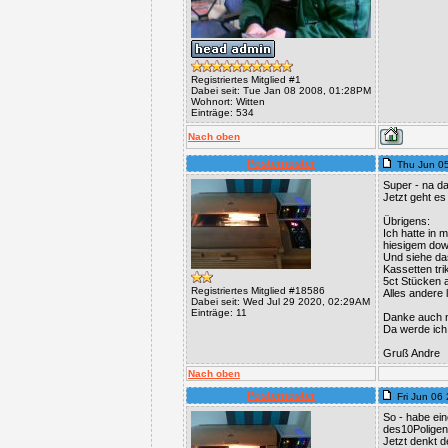
Registriertes Mitglied #1
Dabei seit: Tue Jan 08 2008, 01:28PM
Wohnort: Witten
Einträge: 534
Nach oben
Posternoster
Thu Jun 0
Super - na da
Jetzt geht e
Übrigens:
Ich hatte in
hiesigem dow
Und siehe das
Kassetten tri
5ct Stücken a
Registriertes Mitglied #18586
Alles andere
Dabei seit: Wed Jul 29 2020, 02:29AM
Einträge: 11
Danke auch n
Da werde ich
Gruß Andre
Nach oben
Posternoster
Fri Jun 06
So - habe ei
des10Poligen
Jetzt denkt 