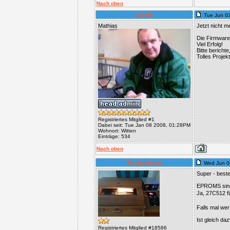
Nach oben
admin
Tue Jun 0
Mathias
Jetzt nicht m
Die Firmware
Viel Erfolg!
Bitte berichte
Tolles Projekt
Registriertes Mitglied #1
Dabei seit: Tue Jan 08 2008, 01:28PM
Wohnort: Witten
Einträge: 534
Nach oben
Posternoster
Wed Jun 0
Super - best
EPROMS sind 
Ja, 27C512 f
Falls mal wer
Ist gleich da
Registriertes Mitglied #18586