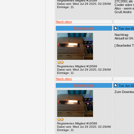
Registriertes Mitglied #18586
27C2001 als 
Dabei seit: Wed Jul 29 2020, 02:29AM
Cooler wäre n
Einträge: 11
Also - wenn e
Gruß Andre
Nach oben
Posternoster
Tue Jun 0
Nachtrag:
Aktuell ist 0
[ Bearbeitet 
Registriertes Mitglied #18586
Dabei seit: Wed Jul 29 2020, 02:29AM
Einträge: 11
Nach oben
Posternoster
Tue Jun 0
Zum Download
Registriertes Mitglied #18586
Dabei seit: Wed Jul 29 2020, 02:29AM
Einträge: 11