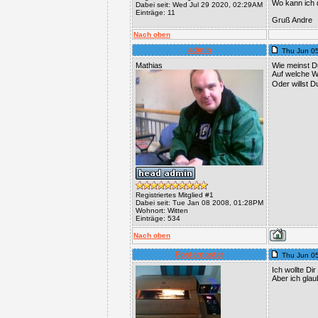
Wo kann ich 
Dabei seit: Wed Jul 29 2020, 02:29AM
Einträge: 11
Gruß Andre
Nach oben
admin
Thu Jun 0
Mathias
Wie meinst D
Auf welche W
Oder willst D
Registriertes Mitglied #1
Dabei seit: Tue Jan 08 2008, 01:28PM
Wohnort: Witten
Einträge: 534
Nach oben
Posternoster
Thu Jun 0
Ich wollte Di
Aber ich glau