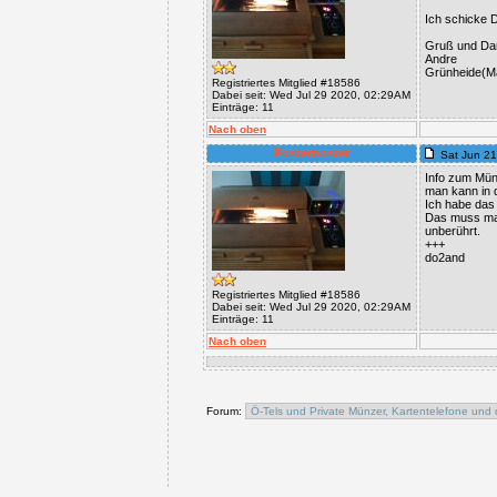
Ich schicke D
Gruß und Dan
Andre
Grünheide(M
Registriertes Mitglied #18586
Dabei seit: Wed Jul 29 2020, 02:29AM
Einträge: 11
Nach oben
Posternoster
Sat Jun 21
Info zum Mün
man kann in d
Ich habe das 
Das muss man
unberührt.
+++
do2and
Registriertes Mitglied #18586
Dabei seit: Wed Jul 29 2020, 02:29AM
Einträge: 11
Nach oben
Forum: