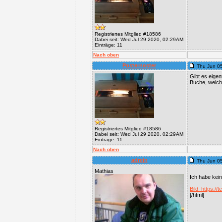
Registriertes Mitglied #18586
Dabei seit: Wed Jul 29 2020, 02:29AM
Einträge: 11
Nach oben
Posternoster
Thu Jun 0
Gibt es eige
Buche, welch
Registriertes Mitglied #18586
Dabei seit: Wed Jul 29 2020, 02:29AM
Einträge: 11
Nach oben
admin
Thu Jun 0
Mathias
Ich habe kei
Bild: https:
[/html]