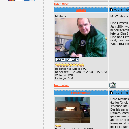
Nach oben
admin
Tue Jun 0
Mathias
MFW gibt es 
Eine Umstell
Jahr 2004 wu
beherrschten,
lieferte Blue
Eine alte Fi
sind, ganz z
Wozu brauch
Registriertes Mitglied #1
Dabei seit: Tue Jan 08 2008, 01:28PM
Wohnort: Witten
Einträge: 534
Nach oben
Posternoster
Tue Jun 0
Hallo Mathias
danke für die
Ich habe mit 
Betrieb geno
Dauerausstel
genommen und
ans Netz bri
Preisgestaltu
mit Reichsgro