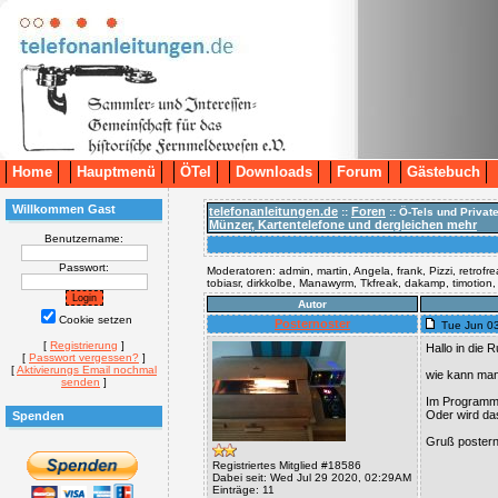
Home
Hauptmenü
ÖTel
Downloads
Forum
Gästebuch
Willkommen Gast
telefonanleitungen.de
Foren
::
:: Ö-Tels und Privat
Münzer, Kartentelefone und dergleichen mehr
Benutzername:
Passwort:
Moderatoren: admin, martin, Angela, frank, Pizzi, retrofr
tobiasr, dirkkolbe, Manawyrm, Tkfreak, dakamp, timotion
Autor
Cookie setzen
Posternoster
Tue Jun 0
[
Registrierung
]
Hallo in die 
[
Passwort vergessen?
]
[
Aktivierungs Email nochmal
wie kann man
senden
]
Im Programmi
Oder wird da
Spenden
Gruß postern
Registriertes Mitglied #18586
Dabei seit: Wed Jul 29 2020, 02:29AM
Einträge: 11