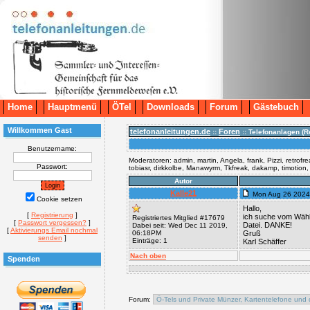
Home
Hauptmenü
ÖTel
Downloads
Forum
Gästebuch
Willkommen Gast
telefonanleitungen.de
Foren
::
:: Telefonanlagen (R
Benutzername:
Moderatoren: admin, martin, Angela, frank, Pizzi, retrofr
Passwort:
tobiasr, dirkkolbe, Manawyrm, Tkfreak, dakamp, timotion
Autor
Kalle21
Mon Aug 26 2024
Cookie setzen
Hallo,
[
Registrierung
]
ich suche vom Wähl
Registriertes Mitglied #17679
[
Passwort vergessen?
]
Datei. DANKE!
Dabei seit: Wed Dec 11 2019,
[
Aktivierungs Email nochmal
06:18PM
Gruß
senden
]
Einträge: 1
Karl Schäffer
Nach oben
Spenden
Forum: