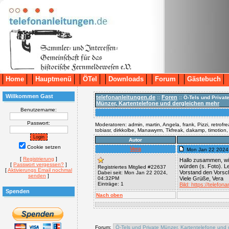
Home
Hauptmenü
ÖTel
Downloads
Forum
Gästebuch
Willkommen Gast
telefonanleitungen.de
Foren
::
:: Ö-Tels und Privat
Münzer, Kartentelefone und dergleichen mehr
Benutzername:
Passwort:
Moderatoren: admin, martin, Angela, frank, Pizzi, retrofr
tobiasr, dirkkolbe, Manawyrm, Tkfreak, dakamp, timotion
Autor
Cookie setzen
Vera
Mon Jan 22 2024
[
Registrierung
]
Hallo zusammen, wi
[
Passwort vergessen?
]
würden (s. Foto). L
Registriertes Mitglied #22637
[
Aktivierungs Email nochmal
Vorstand den Vorsch
Dabei seit: Mon Jan 22 2024,
senden
]
04:32PM
Viele Grüße, Vera
Einträge: 1
Bild: https://telef
Spenden
Nach oben
Forum: