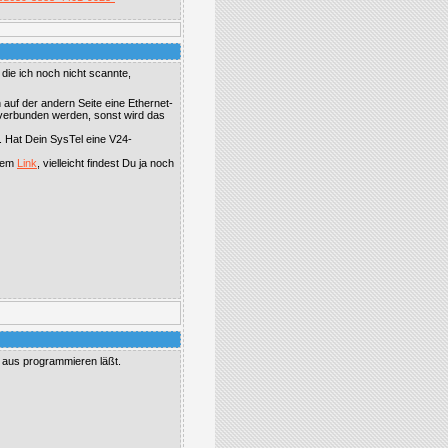
die ich noch nicht scannte,
auf der andern Seite eine Ethernet-
 verbunden werden, sonst wird das
 Hat Dein SysTel eine V24-
esem
Link
, vielleicht findest Du ja noch
l aus programmieren läßt.