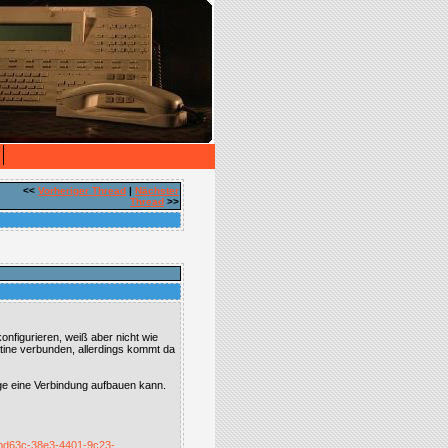
<<
Vorheriger Thread
|
Nächster
Thread
>>
konfigurieren, weiß aber nicht wie
tine verbunden, allerdings kommt da
lage eine Verbindung aufbauen kann.
f2bd63c-38e3-4401-9c23-