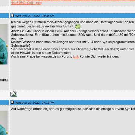
44e84541e0c9_.jpeg
Wed Apr 20 2022, 06:45AM
Ich bin wegen Dir mal in mein Archiv gegangen und habe die Unterlagen von Kapsch, 
gescannt. Leider ist da nix bei, was Dir hilft.
Aber: Ein LAN-Kabel in einem ISDN-Anschluß bringt niemals etwas. Zumindest, wenn 
Schnittstelle ist. Es müßte schon mindestens ISDN sein. Und dann müßte S0 mit T0
auch nix.
Meines Wissens kann man die Anlagen aber nur mit V24 oder SysTel programmieren.
Schnittstelle?
Sieh nochmal in den Bereich bei Kapsch zur Midistar (nicht MidiStar flash!) unter di
einen Hinweis in den neuen Dokumenten.
Auch eine Frage bei wasser.de im Forum:
Link
könnte Dich weiterbringen.
:28PM
Wed Apr 20 2022, 07:15PM
Auf Nachfrage erfuhr ich, daß es gut möglich ist, daß sich die Anlage nur vom SysTe