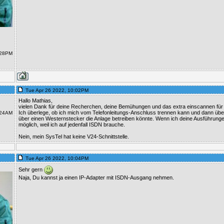
:28PM
Tue Apr 26 2022, 10:02PM
Hallo Mathias,
vielen Dank für deine Recherchen, deine Bemühungen und das extra einscannen für m
Ich überlege, ob ich mich vom Telefonleitungs-Anschluss trennen kann und dann ü
:24AM
über einen Westernstecker die Anlage betreiben könnte. Wenn ich deine Ausführungen 
möglich, weil ich auf jedenfall ISDN brauche.
Nein, mein SysTel hat keine V24-Schnittstelle.
Tue Apr 26 2022, 10:04PM
Sehr gern
Naja, Du kannst ja einen IP-Adapter mit ISDN-Ausgang nehmen.