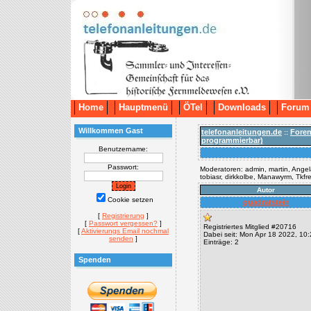
Home
Hauptmenü
ÖTel
Downloads
Forum
Willkommen Gast
telefonanleitungen.de
Fore
::
programmierbar)
Benutzername:
Passwort:
Moderatoren: admin, martin, Angela
tobiasr, dirkkolbe, Manawyrm, Tkf
Autor
Cookie setzen
quadratstein
[
Registrierung
]
[
Passwort vergessen?
]
Registriertes Mitglied #20716
[
Aktivierungs Email nochmal
Dabei seit: Mon Apr 18 2022, 10
senden
]
Einträge: 2
Spenden