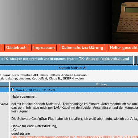
Gästebuch
Impressum
Datenschutzerklärung
Helfer gesucht
n
TK- Anlagen (elektronisch und
:: TK- Anlagen (elektronisch und programmierbar) ::
Kapsch Midistar AI
, frank, Pizzi, retrofreak83, Claus, telthies, Andreas Panskus,
reak, dakamp, timotion, Koppelfeld, Claus B., SKERN, wolen
Eintrag
Mon Apr 18 2022, 12:34PM
Hallo zusammen,
bei mir ist eine Kapsch Midistar AI-Telefonanlage im Einsatz. Jetzt möchte ich sie um
:24AM
das geht. Ich habe mich per LAN-Kabel mit den beiden Anschlüssen auf der Hauptpla
kein Signal.
Die Software ConfigStar Plus habe ich installiert, ich weiß aber nicht, wie ich zur An
Danke für eure Unterstützung,
LG
quadratstein
Bild: https://telefonanleitungen.de/php/e107_files/public/1650278089_20716_FT0_8