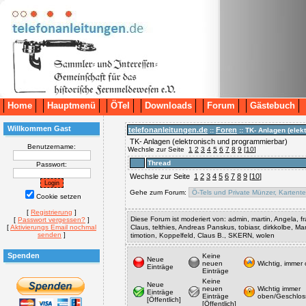
Home
Hauptmenü
ÖTel
Downloads
Forum
Gästebuch
Willkommen Gast
telefonanleitungen.de
Foren
::
:: TK- Anlagen (ele
TK- Anlagen (elektronisch und programmierbar)
Benutzername:
Wechsle zur Seite
1
2
3
4
5
6
7
8
9
[
10
]
Thread
Passwort:
Wechsle zur Seite
1
2
3
4
5
6
7
8
9
[
10
]
Gehe zum Forum:
Cookie setzen
[
Registrierung
]
Diese Forum ist moderiert von: admin, martin, Angela, fra
[
Passwort vergessen?
]
[
Aktivierungs Email nochmal
Claus, telthies, Andreas Panskus, tobiasr, dirkkolbe, 
senden
]
timotion, Koppelfeld, Claus B., SKERN, wolen
Spenden
Keine
Neue
neuen
Wichtig, immer
Einträge
Einträge
Keine
Neue
neuen
Wichtig immer
Einträge
Einträge
oben/Geschlos
[Öffentlich]
[Öffentlich]