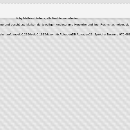
© by Mathias Herbers, alle Rechte vorbehalten
nd geschützte Marken der jeweiligen Anbieter und Hersteller und ihrer Rechtsnachfolger; sie di
eitenaufbauzeit:0.2990sek,0.1925davon für AbfragenDB Abfragen29. Speicher Nutzung:970,68