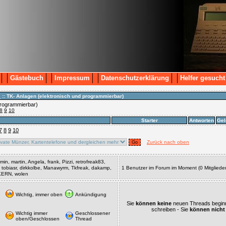
Gästebuch
Impressum
Datenschutzerklärung
Helfer gesucht
n
:: TK- Anlagen (elektronisch und programmierbar)
programmierbar)
8
9
10
Starter
Antworten
Gel
7
8
9
10
Zurück nach oben
in, martin, Angela, frank, Pizzi, retrofreak83,
, tobiasr, dirkkolbe, Manawyrm, Tkfreak, dakamp,
1 Benutzer im Forum im Moment (0 Mitglieder
SKERN, wolen
Wichtig, immer oben
Ankündigung
Sie
können keine
neuen Threads begin
schreiben - Sie
können nicht
Wichtig immer
Geschlossener
oben/Geschlossen
Thread