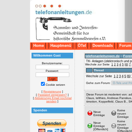
Home
Hauptmenü
ÖTel
Downloads
Forum
Willkommen Gast
telefonanleitungen.de
Fore
::
TK- Anlagen (elektronisch und 
Benutzername:
Wechsle zur Seite
1
2
3
4
5
[
6
]
7
Thread
Passwort:
Wechsle zur Seite
1
2
3
4
5
[
6
]
Gehe zum Forum:
Cookie setzen
[
Registrierung
]
Diese Forum ist moderiert von: adm
[
Passwort vergessen?
]
[
Aktivierungs Email nochmal
Claus, telthies, Andreas Panskus
senden
]
timotion, Koppelfeld, Claus B., 
Spenden
Keine
Neue
neuen
Einträge
Einträge
Keine
Neue
neuen
Einträge
Einträge
[Öffentlich]
[Öffentlich]