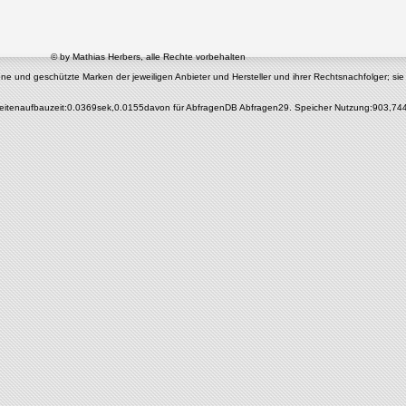
© by Mathias Herbers, alle Rechte vorbehalten
nd geschützte Marken der jeweiligen Anbieter und Hersteller und ihrer Rechtsnachfolger; sie di
eitenaufbauzeit:0.0369sek,0.0155davon für AbfragenDB Abfragen29. Speicher Nutzung:903,74