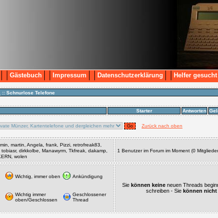
Gästebuch
Impressum
Datenschutzerklärung
Helfer gesucht
n
:: Schnurlose Telefone
Starter
Antworten
Gel
Zurück nach oben
in, martin, Angela, frank, Pizzi, retrofreak83,
, tobiasr, dirkkolbe, Manawyrm, Tkfreak, dakamp,
1 Benutzer im Forum im Moment (0 Mitglieder
SKERN, wolen
Wichtig, immer oben
Ankündigung
Sie
können keine
neuen Threads begin
schreiben - Sie
können nicht
Wichtig immer
Geschlossener
oben/Geschlossen
Thread