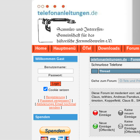
Home
Hauptmenü
ÖTel
Downloads
Forum
Willkommen Gast
telefonanleitungen.de
Fore
::
Schnurlose Telefone
Benutzername:
Thread
Passwort:
Gehe zum Forum:
Cookie setzen
Diese Forum ist moderiert von: adm
Claus, telthies, Andreas Panskus
[
Registrierung
]
[
Passwort vergessen?
]
timotion, Koppelfeld, Claus B., 
[
Aktivierungs Email nochmal
senden
]
Keine
Neue
neuen
Einträge
Spenden
Einträge
Keine
Neue
neuen
Einträge
Einträge
[Öffentlich]
[Öffentlich]