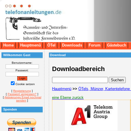
Home
Hauptmenü
ÖTel
Downloads
Forum
Gästebuch
Willkommen Gast
Download
Benutzername:
Downloadbereich
Passwort:
Cookie setzen
[
Registrierung
]
[
Passwort vergessen?
]
[
Aktivierungs Email nochmal
senden
]
Spenden