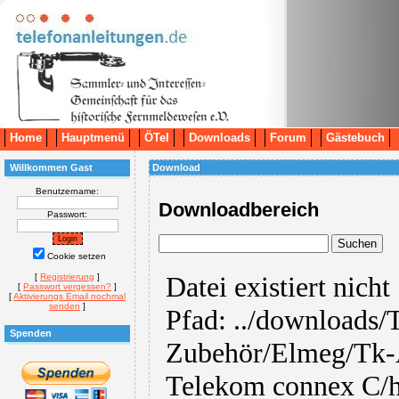
Home
Hauptmenü
ÖTel
Downloads
Forum
Gästebuch
Willkommen Gast
Download
Benutzername:
Downloadbereich
Passwort:
Cookie setzen
[
Registrierung
]
[
Passwort vergessen?
]
[
Aktivierungs Email nochmal
senden
]
Spenden