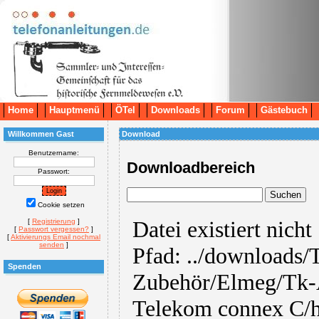
Home
Hauptmenü
ÖTel
Downloads
Forum
Gästebuch
Willkommen Gast
Download
Benutzername:
Downloadbereich
Passwort:
Cookie setzen
[
Registrierung
]
[
Passwort vergessen?
]
[
Aktivierungs Email nochmal
senden
]
Spenden